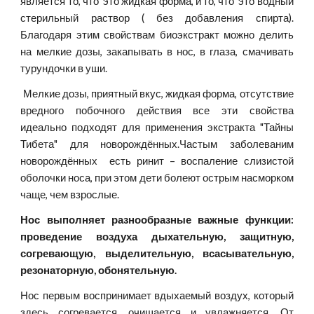
является то, что это жидкая форма, и то, что это водный
стерильный раствор ( без добавления спирта).
Благодаря этим свойствам биоэкстракт можно делить
на мелкие дозы, закапывать в нос, в глаза, смачивать
турундочки в уши.
Мелкие дозы, приятный вкус, жидкая форма, отсутствие
вредного побочного действия все эти свойства
идеально подходят для применения экстракта "Тайны
Тибета" для новорождённых.Частым заболеваним
новорождённых есть ринит – воспаление слизистой
оболочки носа, при этом дети болеют острым насморком
чаще, чем взрослые.
Нос выполняет разнообразные важные функции:
проведение воздуха дыхательную, защитную,
согревающую, выделительную, всасывательную,
резонаторную, обонятельную.
Нос первым воспринимает вдыхаемый воздух, который
здесь согревается, очищается и увлажняется. От